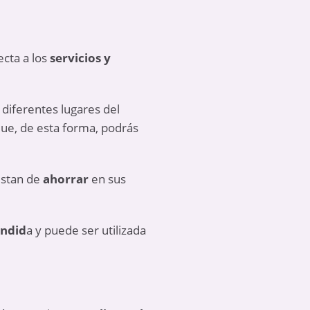
ecta a los
servicios y
diferentes lugares del
que, de esta forma, podrás
ustan de
ahorrar
en sus
endid
a y puede ser utilizada