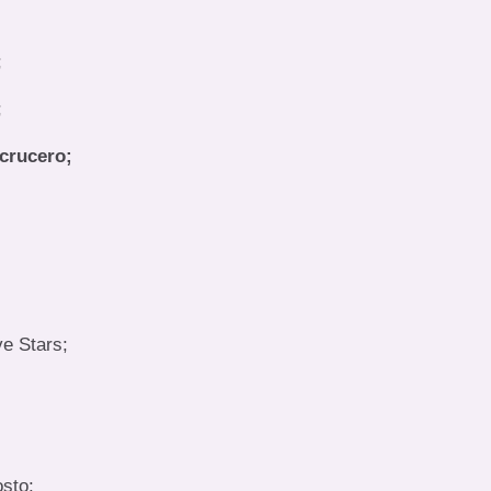
;
;
 crucero;
e Stars;
sto;