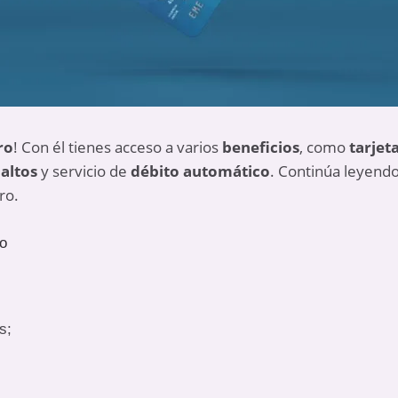
ro
! Con él tienes acceso a varios
beneficios
, como
tarjet
 altos
y servicio de
débito automático
. Continúa leyendo
ro.
ro
s;