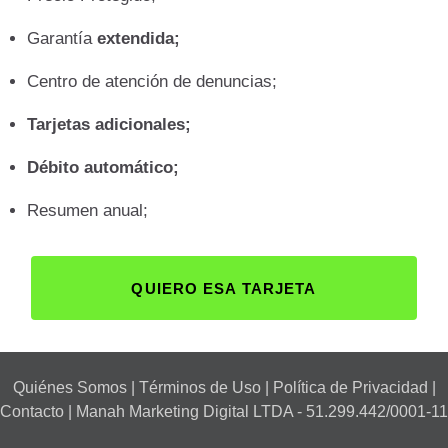
Garantía
extendida;
Centro de atención de denuncias;
Tarjetas adicionales;
Débito automático;
Resumen anual;
QUIERO ESA TARJETA
Quiénes Somos
|
Términos de Uso
|
Política de Privacidad
|
Contacto
| Manah Marketing Digital LTDA - 51.299.442/0001-11