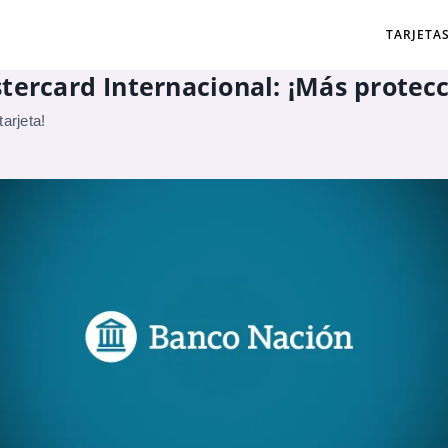
TARJETA
tercard Internacional: ¡Más protecc
arjeta!