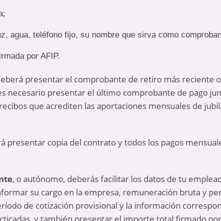
a;
z, agua, teléfono fijo, su nombre que sirva como comproban
irmada por AFIP.
eberá presentar el comprobante de retiro más reciente o e
es necesario presentar el último comprobante de pago jun
 recibos que acrediten las aportaciones mensuales de jubil
rá presentar copia del contrato y todos los pagos mensual
nte
, o autónomo, deberás facilitar los datos de tu emplea
nformar su cargo en la empresa, remuneración bruta y pe
período de cotización provisional y la información correspon
ticadas, y también presentar el importe total firmado po