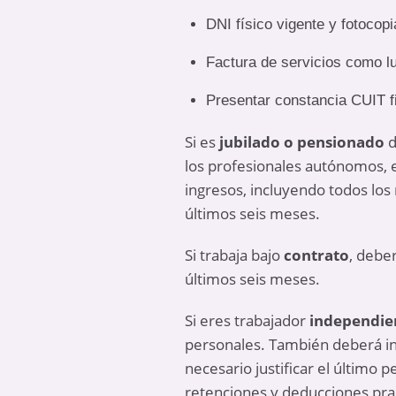
DNI físico vigente y fotocopi
Factura de servicios como lu
Presentar constancia CUIT f
Si es
jubilado o pensionado
d
los profesionales autónomos, 
ingresos, incluyendo todos los
últimos seis meses.
Si trabaja bajo
contrato
, debe
últimos seis meses.
Si eres trabajador
independie
personales. También deberá i
necesario justificar el último 
retenciones y deducciones prac