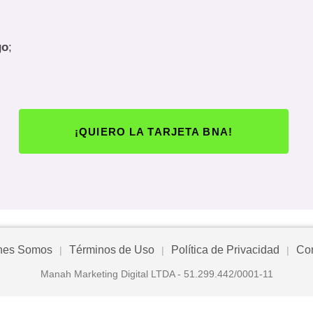
go
;
¡QUIERO LA TARJETA BNA!
nes Somos
Términos de Uso
Política de Privacidad
Con
|
|
|
Manah Marketing Digital LTDA - 51.299.442/0001-11