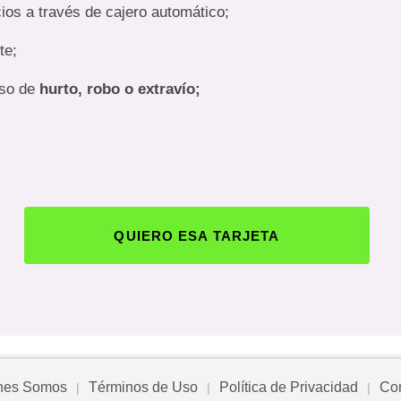
ios a través de cajero automático;
te;
aso de
hurto, robo o extravío;
QUIERO ESA TARJETA
nes Somos
Términos de Uso
Política de Privacidad
Con
|
|
|