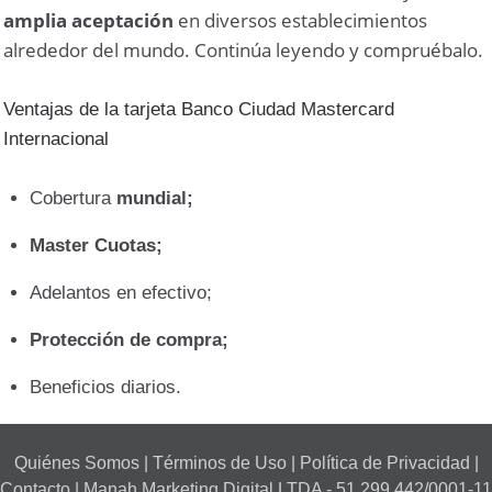
amplia aceptación
en diversos establecimientos
alrededor del mundo. Continúa leyendo y compruébalo.
Ventajas de la tarjeta Banco Ciudad Mastercard
Internacional
Cobertura
mundial;
Master Cuotas;
Adelantos en efectivo;
Protección de compra;
Beneficios diarios.
Quiénes Somos
|
Términos de Uso
|
Política de Privacidad
|
Contacto
| Manah Marketing Digital LTDA - 51.299.442/0001-11