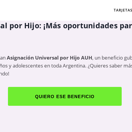
TARJETA
al por Hijo: ¡Más oportunidades para
lan
Asignación Universal por Hijo
AUH
, un beneficio g
niños y adolescentes en toda Argentina. ¿Quieres saber m
endo!
QUIERO ESE BENEFICIO