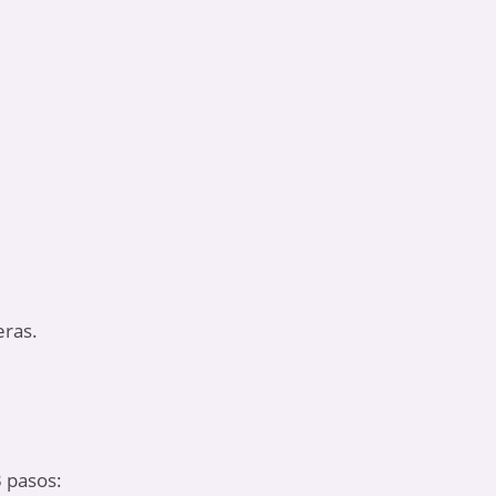
eras.
3 pasos: