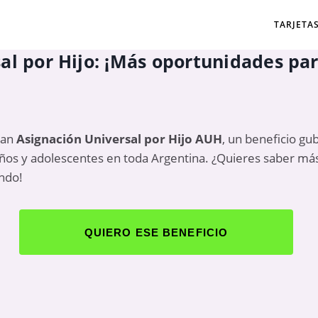
TARJETA
al por Hijo: ¡Más oportunidades para
lan
Asignación Universal por Hijo
AUH
, un beneficio g
niños y adolescentes en toda Argentina. ¿Quieres saber m
endo!
QUIERO ESE BENEFICIO