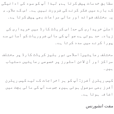
مطابق خدمات پیش کرتا ہے، لہذا آپ کو سود کی ادائیگی
کے بارے میں فکر کرنے کی ضرورت نہیں ہے۔ اس کے علاوہ،
یہ مختلف فوائد اور مالی مراعات بھی پیش کرتا ہے۔
اعلیٰ خریداری کی حد: اس کریڈٹ کارڈ میں خریداری کی
زیادہ حد ہوتی ہے جو آپ کی مالی ضروریات کو آسانی سے
پورا کرنے میں مدد کرتا ہے۔
مختلف رعایتیں: اسلامی نور بلیز کریڈٹ کارڈ پر مختلف
مراکز اور آن لائن اسٹورز پر خصوصی رعایتیں دستیاب
ہیں۔
کیس ریٹرن آفرز: آپ کو ہر اخراجات کے لیے کیس ریٹرن
آفرز بھی موصول ہوتی ہیں، جس سے آپ کی مالی بچت میں
اضافہ ہوتا ہے۔
مفت انشورنس