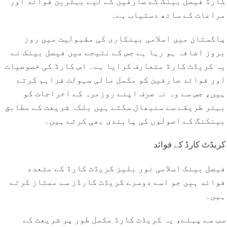
کارڈ فیصل بینک کے صارفین کے لیے بہترین فوائد اور
مراعات کے ساتھ دستیاب ہے۔
پاکستان میں اسلامی بینکاری کی مقبولیت میں روز
بروز اضافہ ہو رہا ہے جس کے نتیجے میں فیصل بینک نے
یہ کریڈٹ کارڈ متعارف کرایا ہے۔ اس کارڈ کی خصوصیات
اور فوائد صارفین کو مکمل مالی سہولت فراہم کرتے
ہیں، جس سے وہ نہ صرف اپنے روزمرہ کے اخراجات کو
بہتر طریقے سے سنبھال سکتے ہیں بلکہ شریعت کے مطابق
بینکنگ کے اصولوں کی پابندی بھی کرتے ہیں۔
کریڈٹ کارڈ کے فوائد
فیصل بینک اسلامی نور بلیز کریڈٹ کارڈ کے متعدد
فوائد ہیں جو اسے دوسرے کریڈٹ کارڈز سے ممتاز کرتے
ہیں۔
سب سے پہلے، یہ کریڈٹ کارڈ مکمل طور پر شریعت کے