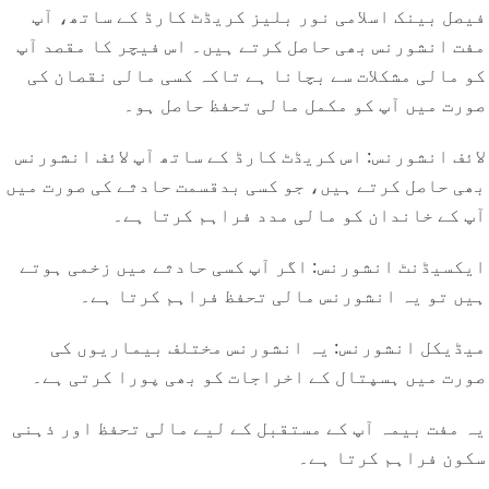
فیصل بینک اسلامی نور بلیز کریڈٹ کارڈ کے ساتھ، آپ
مفت انشورنس بھی حاصل کرتے ہیں۔ اس فیچر کا مقصد آپ
کو مالی مشکلات سے بچانا ہے تاکہ کسی مالی نقصان کی
صورت میں آپ کو مکمل مالی تحفظ حاصل ہو۔
لائف انشورنس: اس کریڈٹ کارڈ کے ساتھ آپ لائف انشورنس
بھی حاصل کرتے ہیں، جو کسی بدقسمت حادثے کی صورت میں
آپ کے خاندان کو مالی مدد فراہم کرتا ہے۔
ایکسیڈنٹ انشورنس: اگر آپ کسی حادثے میں زخمی ہوتے
ہیں تو یہ انشورنس مالی تحفظ فراہم کرتا ہے۔
میڈیکل انشورنس: یہ انشورنس مختلف بیماریوں کی
صورت میں ہسپتال کے اخراجات کو بھی پورا کرتی ہے۔
یہ مفت بیمہ آپ کے مستقبل کے لیے مالی تحفظ اور ذہنی
سکون فراہم کرتا ہے۔