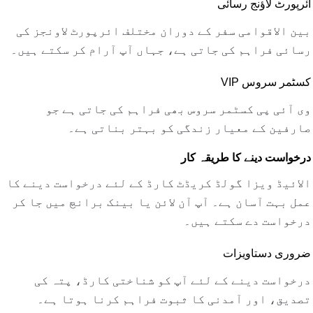
ائرپورٹ لاؤنج رسائی
بین الاقوامی سفر کے دوران مختلف ائرپورٹ لاونجز کی
رسائی فراہم کی جاتی ہے، جہاں آپ آرام کر سکتے ہیں۔
VIP کسٹمر سروس
وی آئی پی کسٹمر سروس بھی فراہم کی جاتی ہے جو
صارفین کے معیار زندگی کو بہتر بناتی ہے۔
درخواست دینے کا طریقہ کار
الائیڈ ویزا گولڈ کریڈٹ کارڈ کے لئے درخواست دینے کا
عمل بہت آسان ہے۔ آپ آن لائن یا بینک برانچ میں جا کر
درخواست دے سکتے ہیں۔
ضروری دستاویزات
درخواست دینے کے لئے آپ کو شناختی کارڈ، پتہ کی
تصدیق، اور آمدنی کا ثبوت فراہم کرنا ہوتا ہے۔