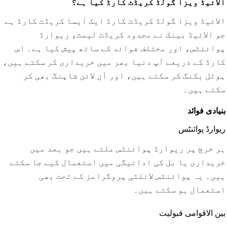
الائیڈ ویزا گولڈ کریڈٹ کارڈ کیا ہے؟
الائیڈ ویزا گولڈ کریڈٹ کارڈ ایک ایسا کریڈٹ کارڈ ہے
جو الائیڈ بینک نے محدود کریڈٹ لیمٹ، ریوارڈ
پوائنٹس، اور مختلف فوائد کے ساتھ پیش کیا ہے۔ اس
کارڈ کے ذریعے آپ دنیا بھر میں خریداری کر سکتے ہیں،
ہوٹل بکنگ کر سکتے ہیں، اور آن لائن شاپنگ بھی کر
سکتے ہیں۔
بنیادی فوائد
ریوارڈ پوائنٹس
ہر خرچ پر ریوارڈ پوائنٹس ملتے ہیں جو بعد میں
خریداری یا بل کی ادائیگی میں استعمال کیے جا سکتے
ہیں۔ یہ پوائنٹس لائلٹی پروگرامز کے تحت بھی
استعمال ہو سکتے ہیں۔
بین الاقوامی قبولیت