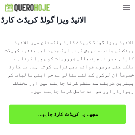
الائیڈ ویزا گولڈ کریڈٹ کارڈ
الائیڈ ویزا گولڈ کریڈٹ کارڈ پاکستان میں الائیڈ
بینک کی جانب سے پیش کردہ ایک جدید اور منفرد کریڈٹ
کارڈ ہے جو نہ صرف مالی ضروریات کو پورا کرتا ہے
بلکہ کئی دوسرے فوائد بھی فراہم کرتا ہے۔ یہ کارڈ
خصوصاً ان لوگوں کے لئے مثالی ہے جو اپنی مالیات کو
بہترین طریقے سے منظم کرنا چاہتے ہیں اور مختلف
ریوارڈز اور فوائد حاصل کرنا چاہتے ہیں۔
مجھے یہ کریڈٹ کارڈ چاہیے۔