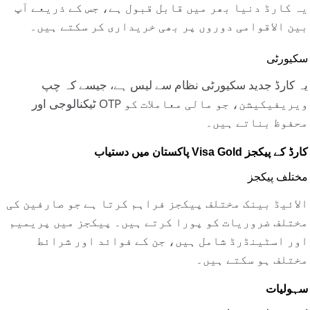
یہ کارڈ دنیا بھر میں قابل قبول ہے، جس کے ذریعے آپ
بین الاقوامی دوروں پر بھی خریداری کر سکتے ہیں۔
سکیورٹی
یہ کارڈ جدید سکیورٹی نظام سے لیس ہے، جیسے کہ چپ
ٹیکنالوجی اور OTP ویریفیکیشن، جو مالی معاملات کو
محفوظ بناتے ہیں۔
پاکستان میں دستیاب Visa Gold کارڈ کے پیکجز
مختلف پیکجز
الائیڈ بینک مختلف پیکجز فراہم کرتا ہے جو صارفین کی
مختلف ضروریات کو پورا کرتے ہیں۔ پیکجز میں پریمیم
اور اسٹینڈرڈ شامل ہیں، جن کے فوائد اور شرائط
مختلف ہو سکتے ہیں۔
سہولیات