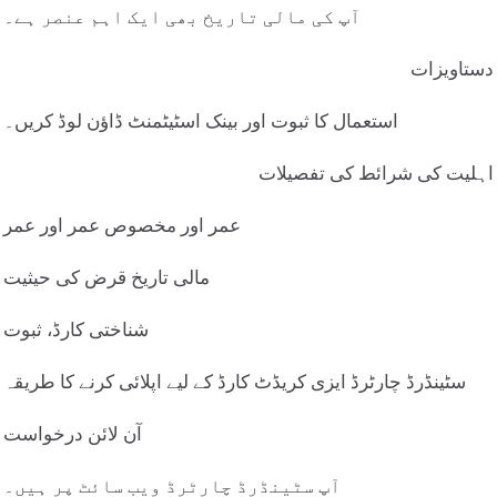
آپ کی مالی تاریخ بھی ایک اہم عنصر ہے۔
دستاویزات
استعمال کا ثبوت اور بینک اسٹیٹمنٹ ڈاؤن لوڈ کریں۔
اہلیت کی شرائط کی تفصیلات
عمر اور مخصوص عمر اور عمر
مالی تاریخ قرض کی حیثیت
شناختی کارڈ، ثبوت
سٹینڈرڈ چارٹرڈ ایزی کریڈٹ کارڈ کے لیے اپلائی کرنے کا طریقہ
آن لائن درخواست
آپ سٹینڈرڈ چارٹرڈ ویب سائٹ پر ہیں۔