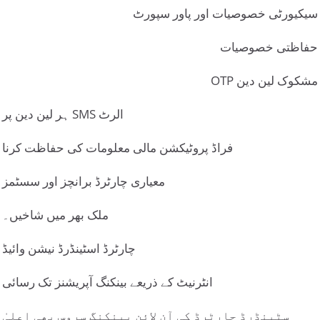
سیکیورٹی خصوصیات اور پاور سپورٹ
حفاظتی خصوصیات
OTP مشکوک لین دین
ہر لین دین پر SMS الرٹ
فراڈ پروٹیکشن مالی معلومات کی حفاظت کرنا
معیاری چارٹرڈ برانچز اور سسٹمز
ملک بھر میں شاخیں۔
چارٹرڈ اسٹینڈرڈ نیشن وائیڈ
انٹرنیٹ کے ذریعے بینکنگ آپریشنز تک رسائی
سٹینڈرڈ چارٹرڈ کی آن لائن بینکنگ سروس بھی اعلیٰ