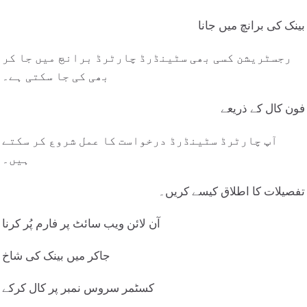
بینک کی برانچ میں جانا
رجسٹریشن کسی بھی سٹینڈرڈ چارٹرڈ برانچ میں جا کر
بھی کی جا سکتی ہے۔
فون کال کے ذریعے
آپ چارٹرڈ سٹینڈرڈ درخواست کا عمل شروع کر سکتے
ہیں۔
تفصیلات کا اطلاق کیسے کریں۔
آن لائن ویب سائٹ پر فارم پُر کرنا
جاکر میں بینک کی شاخ
کسٹمر سروس نمبر پر کال کرکے