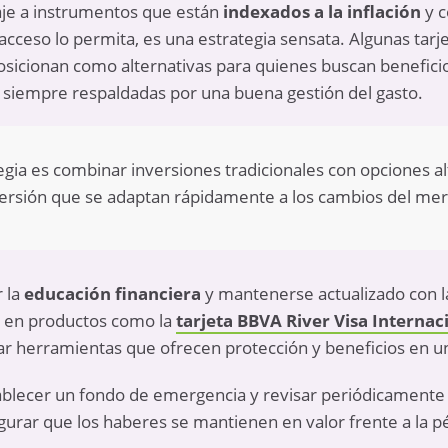
aje a instrumentos que están
indexados a la inflación
y c
cceso lo permita, es una estrategia sensata. Algunas tarj
posicionan como alternativas para quienes buscan beneficio
, siempre respaldadas por una buena gestión del gasto.
gia es combinar inversiones tradicionales con opciones a
nversión que se adaptan rápidamente a los cambios del me
r la
educación financiera
y mantenerse actualizado con l
r en productos como la
tarjeta BBVA River Visa Internac
zar herramientas que ofrecen protección y beneficios en un
lecer un fondo de emergencia y revisar periódicamente e
egurar que los haberes se mantienen en valor frente a la
pé