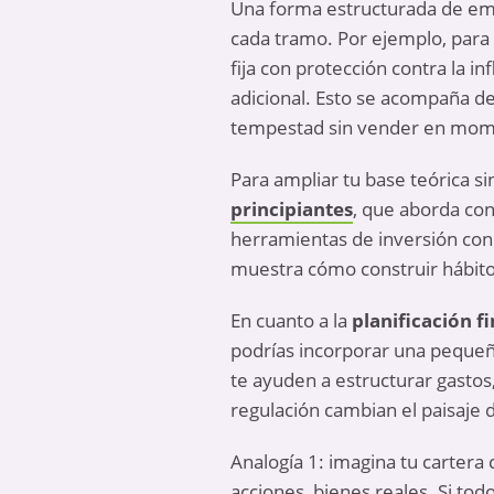
Una forma estructurada de empe
cada tramo. Por ejemplo, para
fija
con protección contra la in
adicional. Esto se acompaña d
tempestad sin vender en mom
Para ampliar tu base teórica s
principiantes
, que aborda con
herramientas de inversión con
muestra cómo construir hábito
En cuanto a la
planificación f
podrías incorporar una pequeñ
te ayuden a estructurar gastos,
regulación cambian el paisaje 
Analogía 1: imagina tu cartera
acciones, bienes reales. Si tod