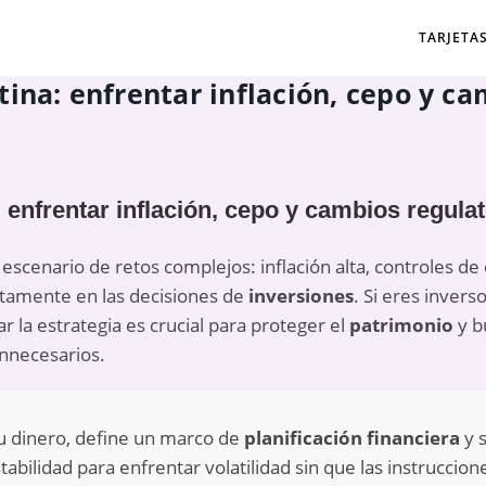
TARJETA
tina: enfrentar inflación, cepo y ca
 enfrentar inflación, cepo y cambios regula
escenario de retos complejos: inflación alta, controles d
ctamente en las decisiones de
inversiones
. Si eres invers
 la estrategia es crucial para proteger el
patrimonio
y b
innecesarios.
 dinero, define un marco de
planificación financiera
y 
abilidad para enfrentar volatilidad sin que las instruccion