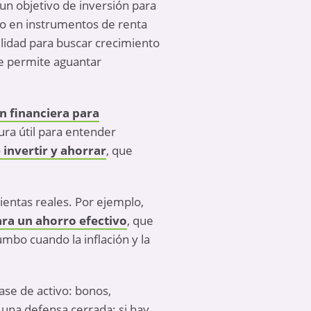
un objetivo de inversión para
ado en instrumentos de
renta
ilidad para buscar crecimiento
te permite aguantar
n financiera para
ura útil para entender
 invertir y ahorrar
, que
ientas reales. Por ejemplo,
ara un ahorro efectivo
, que
umbo cuando la inflación y la
ase de activo: bonos,
 una defensa cerrada; si hay