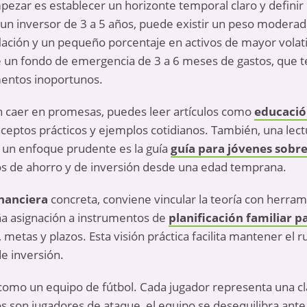
zar es establecer un horizonte temporal claro y definir 
 un inversor de 3 a 5 años, puede existir un peso moder
flación y un pequeño porcentaje en activos de mayor volat
e un fondo de emergencia de 3 a 6 meses de gastos, que 
entos inoportunos.
in caer en promesas, puedes leer artículos como
educació
ceptos prácticos y ejemplos cotidianos. También, una lect
 un enfoque prudente es la guía
guía para jóvenes sobre
s de ahorro y de inversión desde una edad temprana.
inanciera
concreta, conviene vincular la teoría con herram
a asignación a instrumentos de
planificación familiar p
 metas y plazos. Esta visión práctica facilita mantener el r
de inversión.
 como un equipo de fútbol. Cada jugador representa una cl
os son jugadores de ataque, el equipo se desequilibra ante