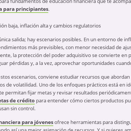
 para fundamentos de educación financiera que te acompañ
a para principiantes
.
ción baja, inflación alta y cambios regulatorios
nica salida; hay escenarios posibles. En un entorno de infl
ndimientos más previsibles, con menor necesidad de ajus
tente, la protección del poder adquisitivo se convierte en p
guar pérdidas y, a la vez, aprovechar oportunidades cuand
tos escenarios, conviene estudiar recursos que abordan la
s de volatilidad. Uno de los enfoques prácticos está en i
e permitan fijar metas y revisar resultados periódicament
etas de crédito
para entender cómo ciertos productos p
san sin control.
nanciera para jóvenes
ofrece herramientas para distingu
do así una mejor asignación de recursos. Y si quieres amp