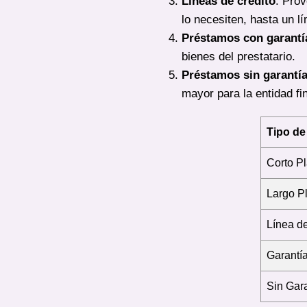
Líneas de crédito
: Prov
lo necesiten, hasta un lí
Préstamos con garantí
bienes del prestatario.
Préstamos sin garantí
mayor para la entidad fi
Tipo de
Corto P
Largo P
Línea de
Garantí
Sin Gara