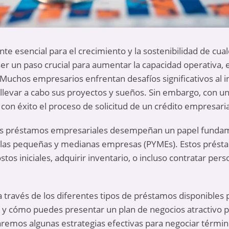
te esencial para el crecimiento y la sostenibilidad de cu
r un paso crucial para aumentar la capacidad operativa,
Muchos empresarios enfrentan desafíos significativos al i
 llevar a cabo sus proyectos y sueños. Sin embargo, con u
con éxito el proceso de solicitud de un crédito empresaria
os préstamos empresariales desempeñan un papel fundame
n las pequeñas y medianas empresas (PYMEs). Estos prés
stos iniciales, adquirir inventario, o incluso contratar pers
a través de los diferentes tipos de préstamos disponibles 
 y cómo puedes presentar un plan de negocios atractivo pa
emos algunas estrategias efectivas para negociar término