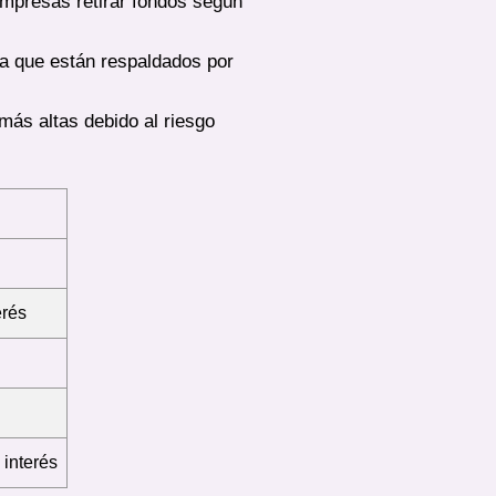
empresas retirar fondos según
ya que están respaldados por
 más altas debido al riesgo
erés
 interés