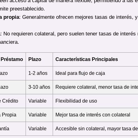
een acceso a capital de manera flexible, permitiendo a las 
mite preestablecido.
a propia
: Generalmente ofrecen mejores tasas de interés, 
a
: No requieren colateral, pero suelen tener tasas de interés
nanciera.
 Préstamo
Plazo
Características Principales
lazo
1-2 años
Ideal para flujo de caja
lazo
3-10 años
Requiere colateral, menor tasa de int
 Crédito
Variable
Flexibilidad de uso
a Propia
Variable
Mejor tasa de interés con colateral
ntía
Variable
Accesible sin colateral, mayor tasa de