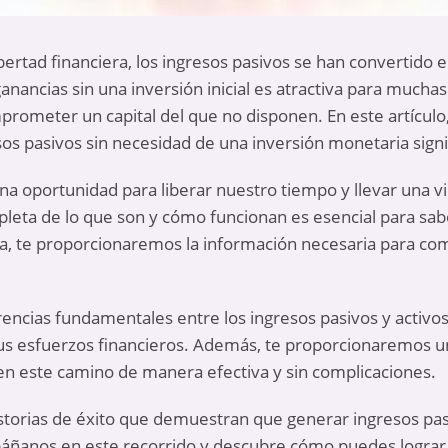
bertad financiera, los ingresos pasivos se han convertido 
ganancias sin una inversión inicial es atractiva para much
prometer un capital del que no disponen. En este artícu
os pasivos sin necesidad de una inversión monetaria signif
na oportunidad para liberar nuestro tiempo y llevar una vi
eta de lo que son y cómo funcionan es esencial para sab
uía, te proporcionaremos la información necesaria para c
encias fundamentales entre los ingresos pasivos y activos
us esfuerzos financieros. Además, te proporcionaremos 
r en este camino de manera efectiva y sin complicaciones.
orias de éxito que demuestran que generar ingresos pasiv
páñanos en este recorrido y descubre cómo puedes lograr 