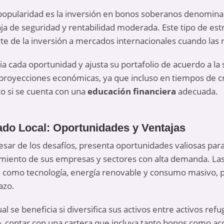
opularidad es la inversión en bonos soberanos denominado
ja de seguridad y rentabilidad moderada. Este tipo de es
rte de la inversión a mercados internacionales cuando las 
a cada oportunidad y ajusta su portafolio de acuerdo a la si
as proyecciones económicas, ya que incluso en tiempos de c
o si se cuenta con una
educación financiera
adecuada.
ado Local: Oportunidades y Ventajas
pesar de los desafíos, presenta oportunidades valiosas pa
ecimiento de sus empresas y sectores con alta demanda. La
s como tecnología, energía renovable y consumo masivo,
azo.
al se beneficia si diversifica sus activos entre activos ref
o, contar con una cartera que incluya tanto bonos como a