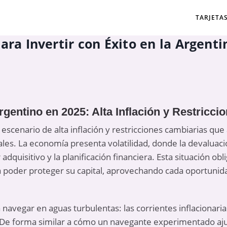
TARJETA
ara Invertir con Éxito en la Argenti
entino en 2025: Alta Inflación y Restricci
 escenario de alta inflación y restricciones cambiarias qu
les. La economía presenta volatilidad, donde la devaluació
dquisitivo y la planificación financiera. Esta situación obli
a poder proteger su capital, aprovechando cada oportunid
 navegar en aguas turbulentas: las corrientes inflacionari
De forma similar a cómo un navegante experimentado ajus