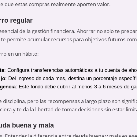
 de que estas compras realmente aporten valor.
rro regular
 esencial de la gestión financiera. Ahorrar no solo te prep
 te permite acumular recursos para objetivos futuros com
rro en un hábito:
te
: Configura transferencias automáticas a tu cuenta de aho
ijo
: Del ingreso de cada mes, destina un porcentaje específi
gencia
: Este fondo debe cubrir al menos 3 a 6 meses de ga
disciplina, pero las recompensas a largo plazo son signifi
iera y te da la libertad de tomar decisiones sin estar limit
euda buena y mala
s. Entender la diferencia entre deuda buena y mala es esen