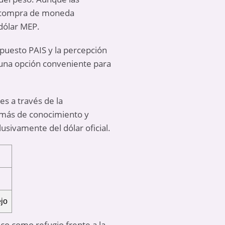
 la compra de moneda
 dólar MEP.
mpuesto PAIS y la percepción
 una opción conveniente para
es a través de la
 más de conocimiento y
usivamente del dólar oficial.
jo
ico como refugio frente a la