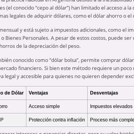
les (el conocido “cepo al dólar”) han limitado el acceso a
mas legales de adquirir dólares, como el dólar ahorro o el
e mensual y está sujeto a impuestos adicionales, como el i
 o Bienes Personales. A pesar de estos costos, puede ser
orros de la depreciación del peso.
ambién conocido como “dólar bolsa”, permite comprar dólar
rcado financiero. Si bien este método requiere un poco
va legal y accesible para quienes no quieren depender excl
po de Dólar
Ventajas
Desventajas
orro
Acceso simple
Impuestos elevados
EP
Protección contra inflación
Proceso más comple
nerar intereses o ganancias directas, pero su valor histór