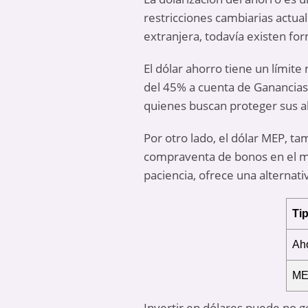
restricciones cambiarias actua
extranjera, todavía existen for
El dólar ahorro tiene un límit
del 45% a cuenta de Ganancias
quienes buscan proteger sus ah
Por otro lado, el dólar MEP, t
compraventa de bonos en el me
paciencia, ofrece una alternati
Ti
Ah
M
Invertir en dólares puede no ge