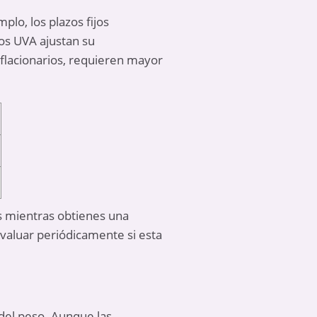
plo, los plazos fijos
jos UVA ajustan su
nflacionarios, requieren mayor
os mientras obtienes una
evaluar periódicamente si esta
 del peso. Aunque las