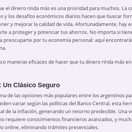
que el dinero rinda más es una prioridad para muchos. La co
io y los desafíos económicos diarios hacen que buscar for
ner y mejorar la calidad de vida. Afortunadamente, hay es
e a proteger y potenciar tus ahorros. No importa si tien
 a preocuparte por tu economía personal: aquí encontrarás
na.
nco maneras eficaces de hacer que tu dinero rinda más e
s: Un Clásico Seguro
 una de las opciones más populares entre los argentinos pa
eden variar según las políticas del Banco Central, esta he
tal de la inflación, generando un retorno predecible. Una ve
jo no requiere conocimientos financieros avanzados, y muc
lo online, eliminando trámites presenciales.